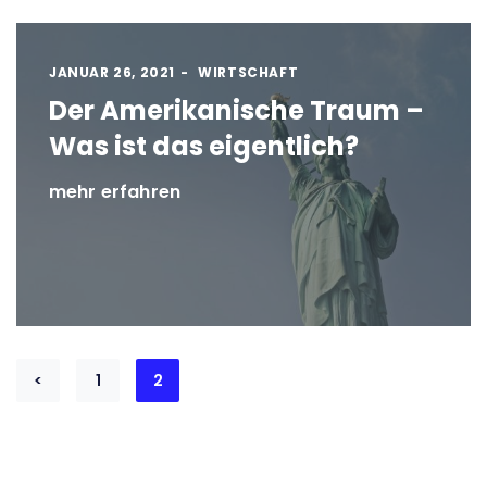
JANUAR 26, 2021
WIRTSCHAFT
Der Amerikanische Traum –
Was ist das eigentlich?
mehr erfahren
Seitennummerierung
<
1
2
der
Beiträge