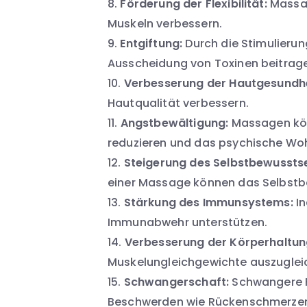
Förderung der Flexibilität:
Massag
Muskeln verbessern.
Entgiftung:
Durch die Stimulieru
Ausscheidung von Toxinen beitrag
Verbesserung der Hautgesundhe
Hautqualität verbessern.
Angstbewältigung:
Massagen kön
reduzieren und das psychische Woh
Steigerung des Selbstbewusstse
einer Massage können das Selbstb
Stärkung des Immunsystems:
In
Immunabwehr unterstützen.
Verbesserung der Körperhaltun
Muskelungleichgewichte auszugleic
Schwangerschaft:
Schwangere F
Beschwerden wie Rückenschmerzen