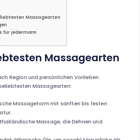
eliebtesten Massagearten
gen
s für jedermann
:
iebtesten Massagearten
ach Region und persönlichen Vorlieben
t beliebtesten Massagearten:
ische Massageform mit sanften bis festen
atur.
e thailändische Massage, die Dehnen und
det ätherische Öle, um sowohl körperliche als