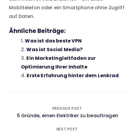
Mobiltelefon oder ein Smartphone ohne Zugriff
auf Daten.
Ähnliche Beiträge:
Was ist das beste VPN
Was ist Social Media?
Ein Marketingleitfaden zur
Optimierung Ihrer Inhalte
Erste Erfahrung hinter dem Lenkrad
Beitragsnavigation
PREVIOUS POST
5 Gründe, einen Elektriker zu beauftragen
NEXT POST